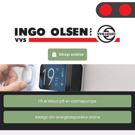
Shop​ online
Få et tilbud på en varmepumpe
Beregn din energibesparelse online