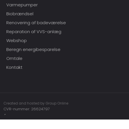
Varmepumper
Biobrændsel
Renovering af badeværelse
Reparation af VVS-anlæg
Webshop
Beregn energibesparelse
Omtale
Kontakt
Created and hosted by Group Online
CVR-nummer: 26624797